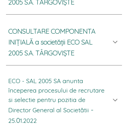
2005 S.A. TÂRGOVIȘTE
CONSULTARE COMPONENTA
INIȚIALĂ a societății ECO SAL
2005 S.A. TÂRGOVIȘTE
ECO - SAL 2005 SA anunta
începerea procesului de recrutare
si selectie pentru pozitia de
-
Director General al Societătii
.0
.
25
1
20
22