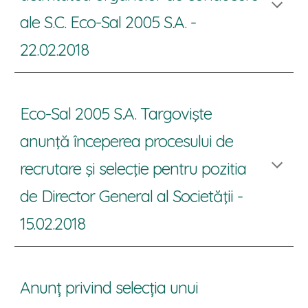
ale S.C. Eco-Sal 2005 S.A.
-
2
2
.0
2
.201
8
Eco-Sal 2005 S.A. Targovişte
anunţă începerea procesului de
recrutare şi selecţie pentru pozitia
de Director General al Societăţii -
15.02.2018
Anunț privind selecția unui