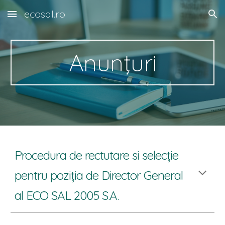
ecosal.ro
Skip to main content
Skip to navigation
Anunţuri
P
rocedura de rectutare
si
selecție
pentru poziția de Director General
al
ECO SAL 2005 S.A.